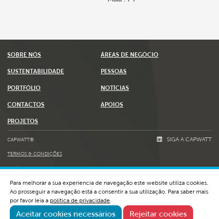
SOBRE NÓS
ÁREAS DE NEGÓCIO
SUSTENTABILIDADE
PESSOAS
PORTFÓLIO
NOTÍCIAS
CONTACTOS
APOIOS
PROJETOS
SIGA A CAPWATT
CAPWATT®
TERMOS & CONDIÇÕES
POLÍTICA DE PRIVACIDADE E COOKIES
Para melhorar a sua experiencia de navegação este website utiliza cookies.
LIVRO DE RECLAMAÇÕES
Ao prosseguir a navegação está a consentir a sua utilização. Para saber mais
WHISTLEBLOWING E RGPC
por favor leia a
política de privacidade
.
Aceitar cookies necessários
Rejeitar cookies