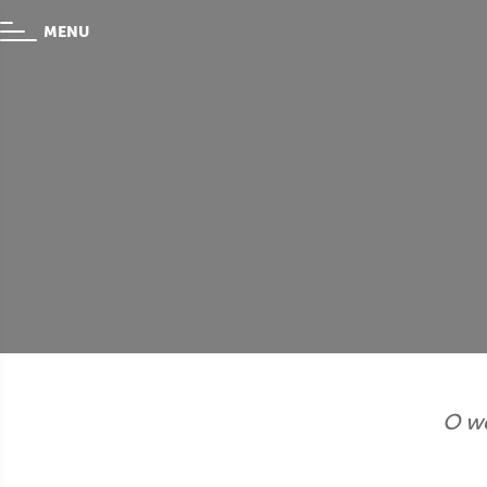
MENU
O w