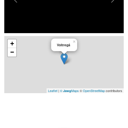
×
+
Voltregá
−
Leaflet
|
©
Maps
©
OpenStreetMap
contributors
Jawg