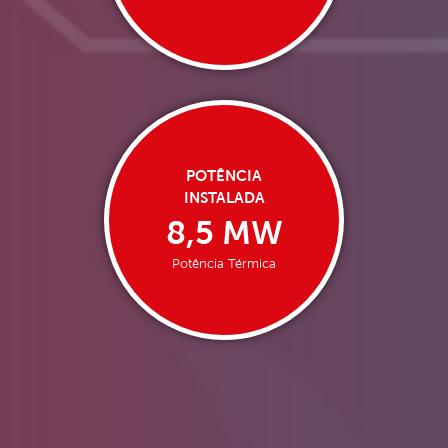
POTÊNCIA
INSTALADA
8,5 MW
Potência Térmica