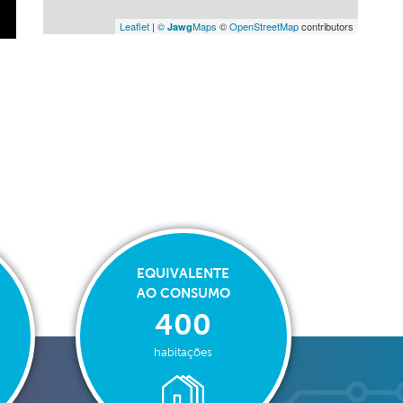
Leaflet
|
©
Maps
©
OpenStreetMap
contributors
Jawg
EQUIVALENTE
AO CONSUMO
400
habitações