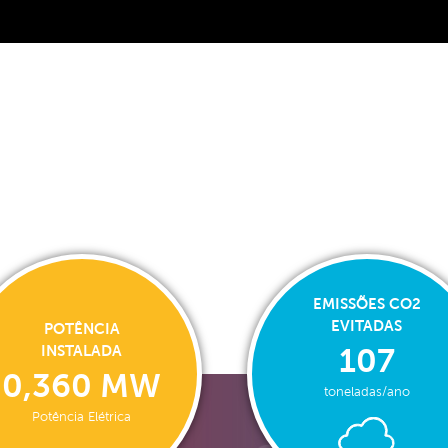
EMISSÕES CO2
EVITADAS
POTÊNCIA
INSTALADA
107
0,360 MW
toneladas/ano
Potência Elétrica