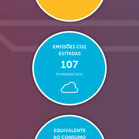
EMISSÕES CO2
EVITADAS
107
toneladas/ano
EQUIVALENTE
AO CONSUMO