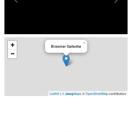
×
+
Brasmar Gafanha
−
Leaflet
|
©
Maps
©
OpenStreetMap
contributors
Jawg