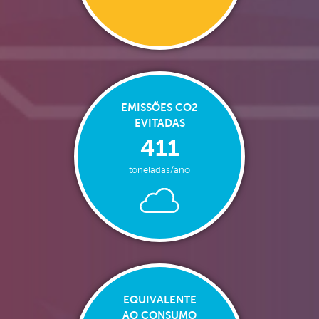
EMISSÕES CO2
EVITADAS
411
toneladas/ano
EQUIVALENTE
AO CONSUMO