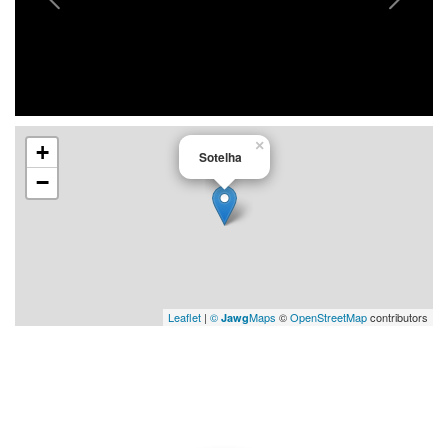
×
+
Sotelha
−
Leaflet
|
©
Maps
©
OpenStreetMap
contributors
Jawg