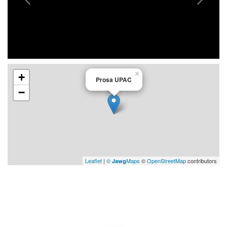
×
+
Prosa UPAC
−
Leaflet
|
©
Maps
©
OpenStreetMap
contributors
Jawg