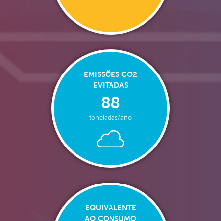
EMISSÕES CO2
EVITADAS
88
toneladas/ano
EQUIVALENTE
AO CONSUMO