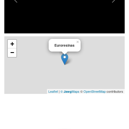
×
+
Euroresinas
−
Leaflet
|
©
Maps
©
OpenStreetMap
contributors
Jawg