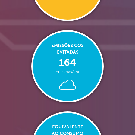
EMISSÕES CO2
EVITADAS
164
toneladas/ano
EQUIVALENTE
AO CONSUMO