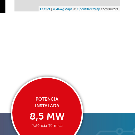
Leaflet
|
©
Maps
©
OpenStreetMap
contributors
Jawg
POTÊNCIA
INSTALADA
8,5 MW
Potência Térmica