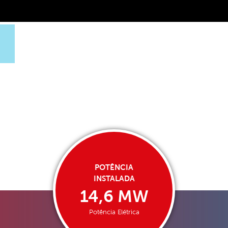
POTÊNCIA
INSTALADA
14,6 MW
Potência Elétrica