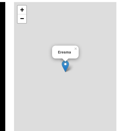
+
−
×
Eresma