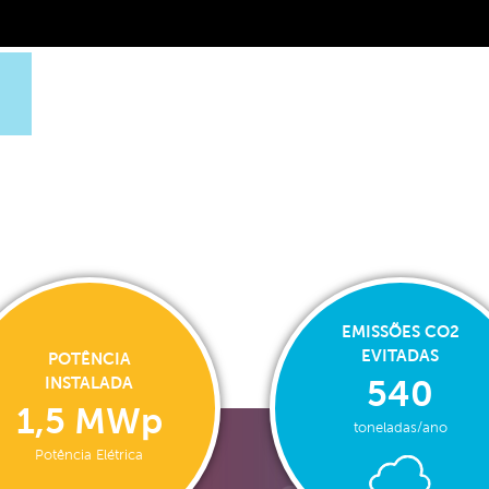
EMISSÕES CO2
EVITADAS
POTÊNCIA
INSTALADA
540
1,5 MWp
toneladas/ano
Potência Elétrica