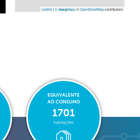
Leaflet
|
©
Maps
©
OpenStreetMap
contributors
Jawg
EQUIVALENTE
AO CONSUMO
1701
habitações